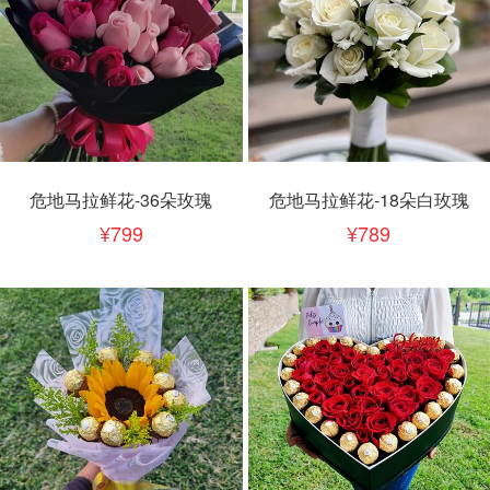
危地马拉鲜花-36朵玫瑰
危地马拉鲜花-18朵白玫瑰
799
789