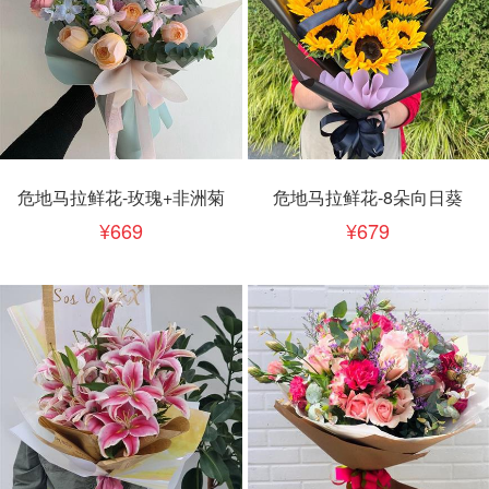
危地马拉鲜花-玫瑰+非洲菊
危地马拉鲜花-8朵向日葵
669
679