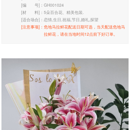
[编 号]：
GH001024
[材 料]：
5朵百合花、精美包装.
[适合场合]：
恋情,生日,祝福,节日,婚礼,探望
[注意事项]：
危地马拉鲜花配送日期可选，当天配送危地马
拉鲜花，请在当地时间12点前下好订单。