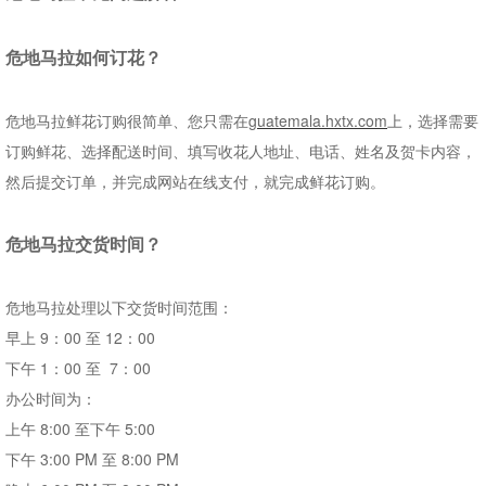
危地马拉
如何订花？
危地马拉鲜花订购很简单、您只需在
guatemala.hxtx.com
上，选择需要
订购鲜花、选择配送时间、填写收花人地址、电话、姓名及贺卡内容，
然后提交订单，并完成网站在线支付，就完成鲜花订购。
危地马拉
交货时间
？
危地马拉处理以下交货时间范围：
早上
9
：
00
至
12
：
00
下午
1
：
00
至
7
：
00
办公时间为：
上午
8:00
至下午
5:00
下午
3:00 PM
至
8:00 PM