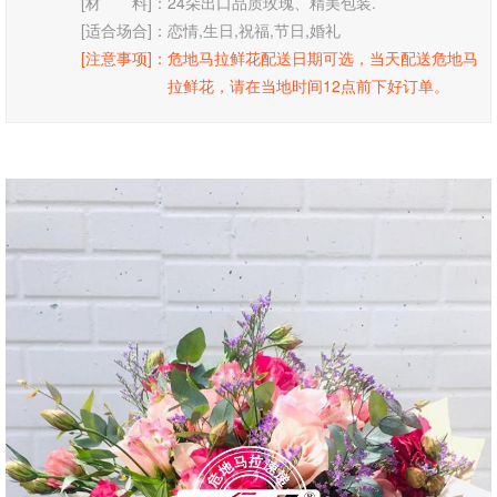
[材 料]：
24朵出口品质玫瑰、精美包装.
[适合场合]：
恋情,生日,祝福,节日,婚礼
[注意事项]：
危地马拉鲜花配送日期可选，当天配送危地马
拉鲜花，请在当地时间12点前下好订单。