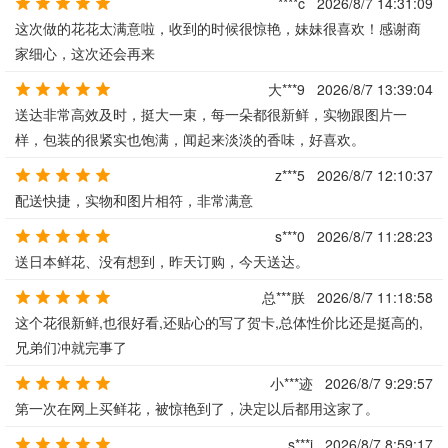
****c
2026/8/7 14:31:09
这次做的花花太满意啦，收到的时候很惊艳，妹妹很喜欢！感谢商
家细心，这次还会再来
大***9
2026/8/7 13:39:04
送达非常高效及时，挺大一束，每一朵都很新鲜，实物跟图片一
样，包装的很紧实也饱满，闻起来淡淡的香味，好喜欢。
z***5
2026/8/7 12:10:37
配送快捷，实物和图片相符，非常满意
s***0
2026/8/7 11:28:23
送日本鲜花、没有想到，昨天订购，今天送达。
总***朕
2026/8/7 11:18:58
这个花很新鲜,也很好看,还贴心的写了贺卡,总体性价比还是挺高的,
兄弟们冲就完事了
小***迹
2026/8/7 9:29:57
第一次在网上买鲜花，被惊艳到了，决定以后都用这家了。
s***j
2026/8/7 8:59:17