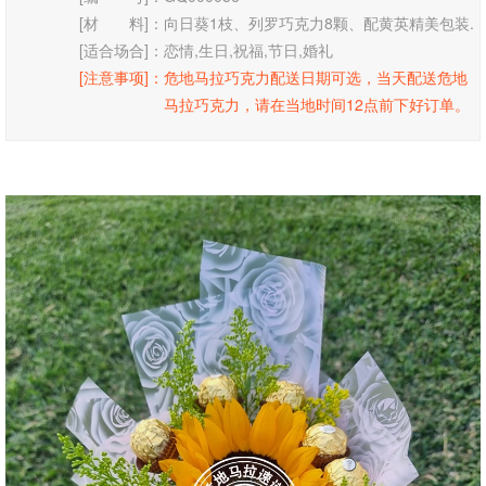
[材 料]：
向日葵1枝、列罗巧克力8颗、配黄英精美包装.
[适合场合]：
恋情,生日,祝福,节日,婚礼
[注意事项]：
危地马拉巧克力配送日期可选，当天配送危地
马拉巧克力，请在当地时间12点前下好订单。