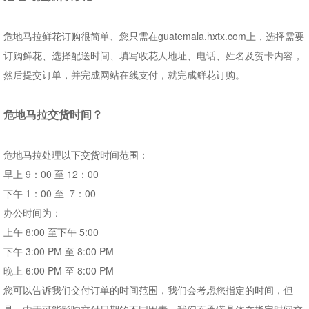
危地马拉鲜花订购很简单、您只需在
guatemala.hxtx.com
上，选择需要
订购鲜花、选择配送时间、填写收花人地址、电话、姓名及贺卡内容，
然后提交订单，并完成网站在线支付，就完成鲜花订购。
危地马拉
交货时间
？
危地马拉处理以下交货时间范围：
早上
9
：
00
至
12
：
00
下午
1
：
00
至
7
：
00
办公时间为：
上午
8:00
至下午
5:00
下午
3:00 PM
至
8:00 PM
晚上
6:00 PM
至
8:00 PM
您可以告诉我们交付订单的时间范围，我们会考虑您指定的时间，但