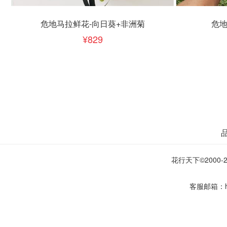
立即下单
立即
加入清单
危地马拉鲜花-向日葵+非洲菊
危地
829
花行天下©2000-20
客服邮箱：