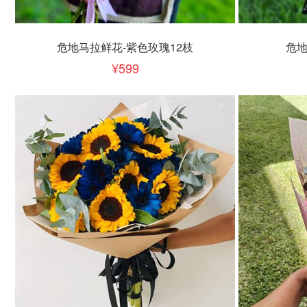
立即下单
立即
加入清单
危地马拉鲜花-紫色玫瑰12枝
危地
599