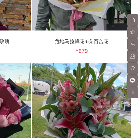
立即下单
加入清单
红玫瑰
危地马拉鲜花-5朵百合花
679