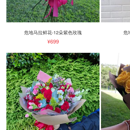
立即下单
立即
加入清单
危地马拉鲜花-12朵紫色玫瑰
危
699