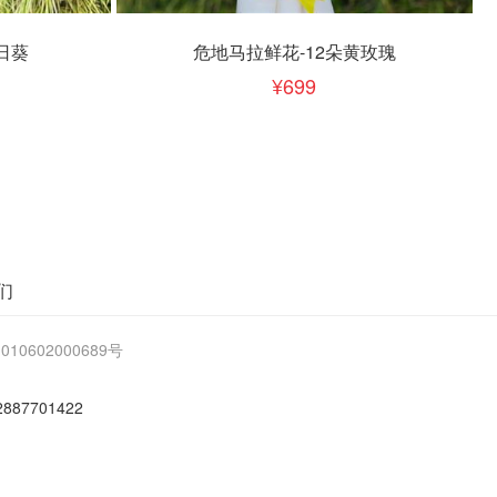
立即下单
加入清单
日葵
危地马拉鲜花-12朵黄玫瑰
699
们
10602000689号
2887701422