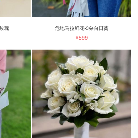
立即下单
加入清单
玫瑰
危地马拉鲜花-3朵向日葵
599