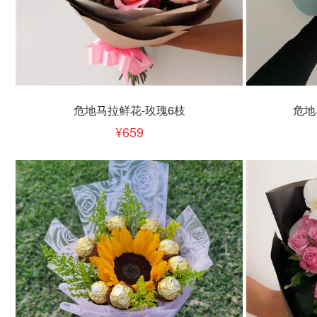
立即下单
立即
加入清单
危地马拉鲜花-玫瑰6枝
危地
659