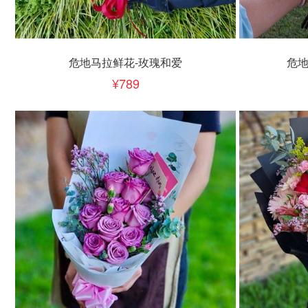
立即下单
立即
加入清单
危地马拉鲜花-玫瑰和爱
危地
789