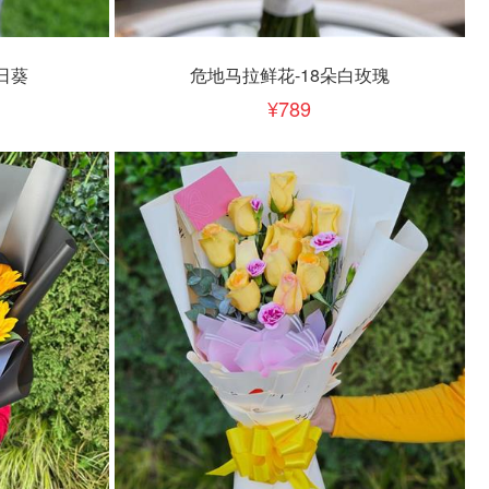
立即下单
加入清单
日葵
危地马拉鲜花-18朵白玫瑰
789