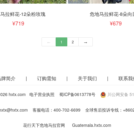
下单
立即下单
加入清单
加入清单
马拉鲜花-12朵粉玫瑰
危地马拉鲜花-8朵向
719
679
←
1
2
→
品牌简介
|
订购需知
|
关于我们
|
联系我
26 hxtx.com
电子营业执照
蜀ICP备0613778号
川公网安备 510
hxtx@hxtx.com
客服电话：
400-702-6699
全球售后投诉专线：
+860
花行天下危地马拉官网
Guatemala.hxtx.com