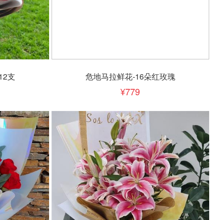
立即下单
加入清单
12支
危地马拉鲜花-16朵红玫瑰
779