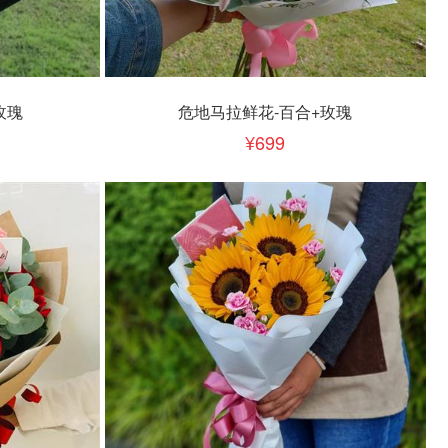
立即下单
加入清单
玫瑰
危地马拉鲜花-百合+玫瑰
699