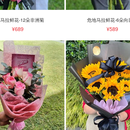
下单
立即下单
加入清单
加入清单
马拉鲜花-12朵非洲菊
危地马拉鲜花-6朵向
689
589