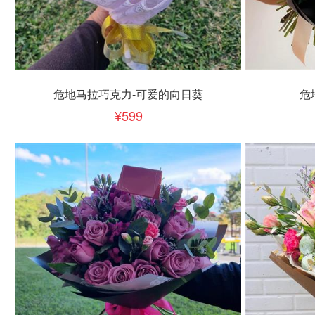
立即下单
立即
加入清单
危地马拉巧克力-可爱的向日葵
危
599